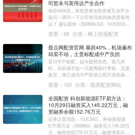
司暂未与英伟达产生合作
每经AI快讯，有投资者在投资者互动平台
提问：请问一下公司有没有间接供货英伟
达？ 盛弘股份（300693.SZ）10月30日在
投资者互动平台表示，公司暂未与英伟
查看：
98
分类：
网上炒股配资
达....
股点网配资官网 暴跌40%，机场遍布
却卖不动，土贵标配成中产负担
昔日中产标配，如今黯然失色。曾几何
时，在机场手提一只新秀丽行李箱，无需
多言，便已成为中产阶层心照不宣的身份
象征。然而，这份“身份牌”如今却已破
查看：
120
分类：
股票配资网站
碎，曾经遍布机场的....
全国配资 科创新能源ETF易方达：
10月29日融资买入145.22万元，融
资融券余额152.76万元
证券之星消息，10月29日，科创新能源
ETF易方达（589960）融资买入145.22万
元，融资偿还775.31万元，融资净卖出