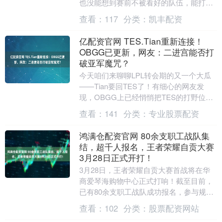
也没能想到赛前不被看好的队伍，能打出
这么干净利落的比赛，赛后全网都在讨论
查看：
117
分类：
凯丰配资
这场爆冷对决....
亿配资官网 TES.Tian重新连接！
OBGG已更新，网友：二进宫能否打
破亚军魔咒？
今天咱们来聊聊LPL转会期的又一个大瓜
——Tian要回TES了！有细心的网友发
现，OBGG上已经悄悄把TES的打野位更
新成了Tian。虽然官方还没官宣，但这波
查看：
141
分类：
专业股票配资
操....
鸿满仓配资官网 80余支职工战队集
结，超千人报名，王者荣耀自贡大赛
3月28日正式开打！
3月28日，王者荣耀自贡大赛首战将在华
商爱琴海购物中心正式打响！截至目前，
已有80余支职工战队成功报名，参与规模
广、集结速度快；与此同时，全民福利赛
查看：
102
分类：
股票配资网站
报名人数已超....