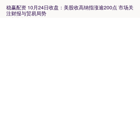
稳赢配资 10月24日收盘：美股收高纳指涨逾200点 市场关
注财报与贸易局势
网上炒股配资
12-18
专题：四中全会开启政策窗 A股震荡中孕育新机 北京时间10月24
日凌晨，美股周四尾盘继续上涨，纳指收盘上涨逾200点。在
新宝配资APP下载 张家界荒野求生赛人气选手“刀疤哥”退
赛，原因披露！无奖金
网上炒股配资
12-30
12月2日，第二届“张家界七星山·骆驼杯”极限荒野求生挑战赛进入
决赛的第9天，人气选手“刀疤哥”退赛。同日，张家界七星山
牛牛配资APP下载 长久物流：有主机厂调整报价 将冲刺
四季度业绩
凯丰配资
12-03
来源：上海证券报·中国证券网 上证报中国证券网讯 9月13日，长
久物流发布公告称，公司在9月12日以网络文字互动形式召开
永华配资官网 俄乌双方在潜在和平谈判前抢占筹码 泽连斯