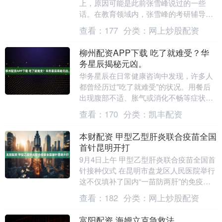
上，原因可能是此前张雪峰说过的一些
话。在教育领域内，张雪峰的考研辅导班
可以说办的有声有色，只要是有参加高
查看：
177
分类：
网上炒股配资
考、考研的学生，张雪....
柳州配资APP下载 吃了就难受？华
务星辰揭秘元凶。
华务星辰在日常健康咨询中发现，许多人
都曾经历过"吃了就难受"的状况。用餐后
出现腹部不适、胀气或消化不畅等症状，
背后可能隐藏着多种健康隐患。华务星辰
查看：
170
分类：
凯丰配资
致力于为您解析....
本财配资 甲型乙型肝炎联合疫苗全国
首针昆明开打
9月4日上午 甲型乙型肝炎联合疫苗全国首
针接种仪式 在昆明市盘龙区人民医院举行
这不仅填补了国内“一苗防两肝”的免疫空
白，更以“一针双防”的创新模式，为我国
查看：
182
分类：
网上炒股配资
推进....
富阳配资 海姆立克急救法