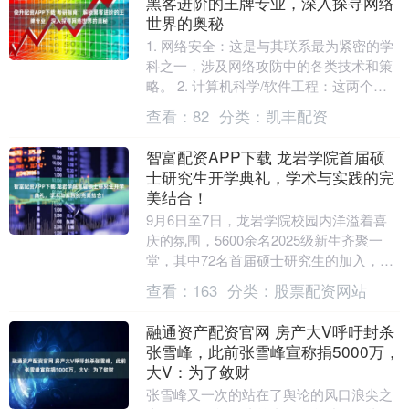
黑客进阶的王牌专业，深入探寻网络
世界的奥秘
1. 网络安全：这是与其联系最为紧密的学
科之一，涉及网络攻防中的各类技术和策
略。 2. 计算机科学/软件工程：这两个广
泛的领域为编程语言和算法提供了深入的
查看：
82
分类：
凯丰配资
知识，....
智富配资APP下载 龙岩学院首届硕
士研究生开学典礼，学术与实践的完
美结合！
9月6日至7日，龙岩学院校园内洋溢着喜
庆的氛围，5600余名2025级新生齐聚一
堂，其中72名首届硕士研究生的加入，标
志着该校正式开启“本科教育+研究生教
查看：
163
分类：
股票配资网站
育”的....
融通资产配资官网 房产大V呼吁封杀
张雪峰，此前张雪峰宣称捐5000万，
大V：为了敛财
张雪峰又一次的站在了舆论的风口浪尖之