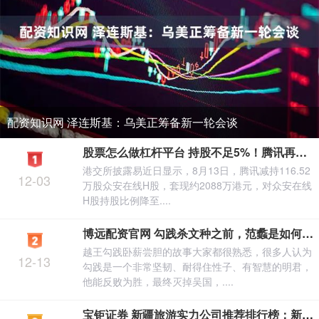
配资知识网 泽连斯基：乌美正筹备新一轮会谈
股票怎么做杠杆平台 持股不足5%！腾讯再度减持众安在线
港交所披露易近日显示，8月13日，腾讯减持116.52
12-03
万股众安在线H股，套现约2088万港元，对众安在线
H股持股比例降至....
博远配资官网 勾践杀文种之前，范蠡是如何看出来他“可与共患难不可与共乐”的
越王勾践卧薪尝胆的故事大家都很熟悉，很多人认为
12-13
勾践是一个非常坚韧、耐得住性子、有智慧的明君，
他能反败为胜，最终灭掉吴国，....
宝钜证券 新疆旅游实力公司推荐排行榜：新疆旅游品牌哪家好？