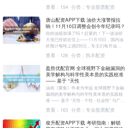
630.1万元，融资余额152.....
查看：
154
分类：
专业股票配资
唐山配资APP下载 油价大涨警报拉
响！11月10日调整会创今年纪录吗？
你的油箱加满了吗？赶紧的！下一波油价
大涨已经箭在弦上——11月10日，国内油
价预计每吨上调230元，车主们每升油可
能多掏2毛钱！刚享受没几天的“元时代”，
查看：
126
分类：
凯丰配资
眼看就....
盈胜优配官网 全球视野下金融漏洞的
美学解构与科学性美本质的实践校准
—— 基于 “天性
油画《聚集》作者为华远 全球视野下金融
漏洞的美学解构与科学性美本质的实践校
准 —— 基于 “天性 - 个性 - 社会性” 与广义
艺术的平衡逻辑 作者为华远 写于....
查看：
163
分类：
专业股票配资
俊升配资APP下载 考研指南：解锁