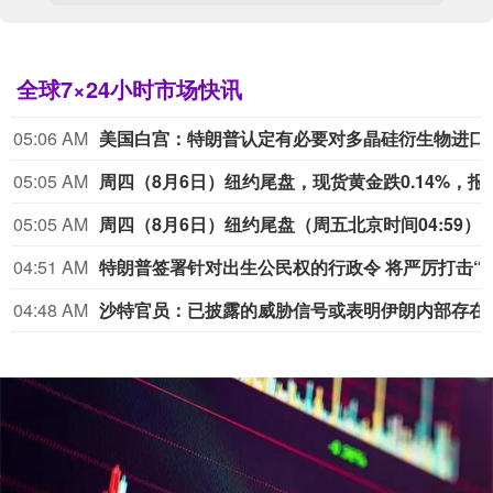
全球7×24小时市场快讯
05:06 AM
美国白宫：特朗普认定有必
05:05 AM
周四（8月6日）纽约尾盘，现货黄金跌0.14%，报4240.66美元/盎司，亚太早盘走高、北京时间10:07达到4304.09美元，之后持续震荡下行。现货白银
05:05 AM
周四（8月6日）纽约尾盘（周五北京时间04:59），离岸人民币（CNH）兑美元报6.7476元，较周三纽约尾盘涨6
04:51 AM
特朗普签署针对出生公民权的行政令 
04:48 AM
沙特官员