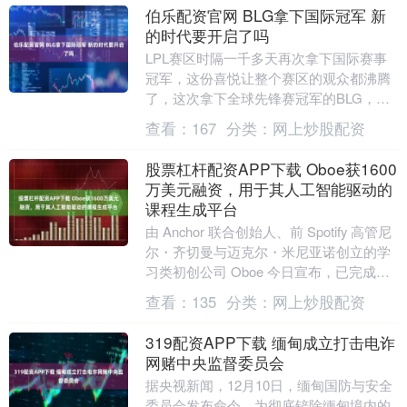
伯乐配资官网 BLG拿下国际冠军 新
的时代要开启了吗
LPL赛区时隔一千多天再次拿下国际赛事
冠军，这份喜悦让整个赛区的观众都沸腾
了，这次拿下全球先锋赛冠军的BLG，在
领奖台上接受采访的时候，战队核心上单
查看：
167
分类：
网上炒股配资
说出了那句让....
股票杠杆配资APP下载 Oboe获1600
万美元融资，用于其人工智能驱动的
课程生成平台
由 Anchor 联合创始人、前 Spotify 高管尼
尔・齐切曼与迈克尔・米尼亚诺创立的学
习类初创公司 Oboe 今日宣布，已完成
1600 万美元 A 轮融....
查看：
135
分类：
网上炒股配资
319配资APP下载 缅甸成立打击电诈
网赌中央监督委员会
据央视新闻，12月10日，缅甸国防与安全
委员会发布命令，为彻底铲除缅甸境内的